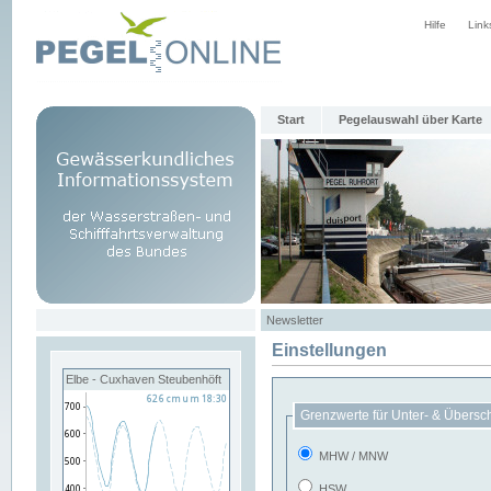
Hilfe
Link
Start
Pegelauswahl über Karte
Newsletter
Einstellungen
Elbe - Cuxhaven Steubenhöft
Grenzwerte für Unter- & Übersc
MHW / MNW
HSW