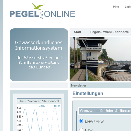
Hilfe
Link
Start
Pegelauswahl über Karte
Newsletter
Einstellungen
Elbe - Cuxhaven Steubenhöft
Grenzwerte für Unter- & Übersc
MHW / MNW
HSW