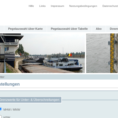
Hilfe
Links
Impressum
Nutzungsbedingungen
Datenschutz
Pegelauswahl über Karte
Pegelauswahl über Tabelle
Abo
Down
tter
stellungen
Grenzwerte für Unter- & Überschreitungen:
MHW / MNW
HSW