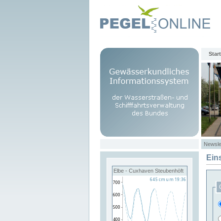
Start
Newsle
Ein
Elbe - Cuxhaven Steubenhöft