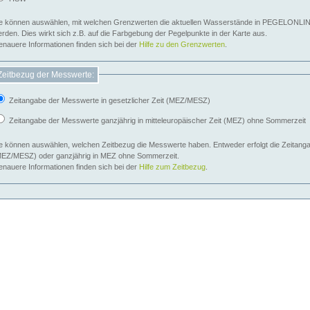
e können auswählen, mit welchen Grenzwerten die aktuellen Wasserstände in PEGELONLIN
werden. Dies wirkt sich z.B. auf die Farbgebung der Pegelpunkte in der Karte aus.
nauere Informationen finden sich bei der
Hilfe zu den Grenzwerten
.
Zeitbezug der Messwerte:
Zeitangabe der Messwerte in gesetzlicher Zeit (MEZ/MESZ)
Zeitangabe der Messwerte ganzjährig in mitteleuropäischer Zeit (MEZ) ohne Sommerzeit
e können auswählen, welchen Zeitbezug die Messwerte haben. Entweder erfolgt die Zeitangab
EZ/MESZ) oder ganzjährig in MEZ ohne Sommerzeit.
nauere Informationen finden sich bei der
Hilfe zum Zeitbezug
.