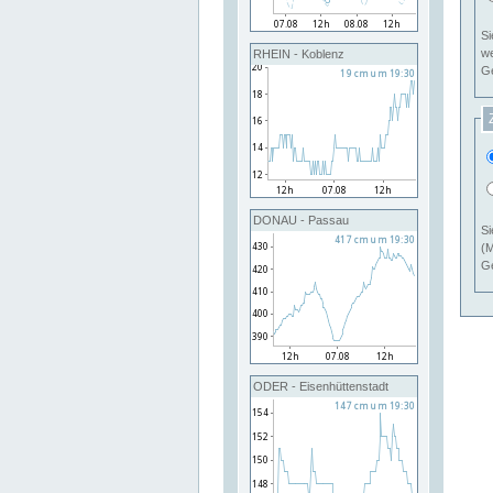
Si
RHEIN - Koblenz
Ge
DONAU - Passau
Si
(M
Ge
ODER - Eisenhüttenstadt