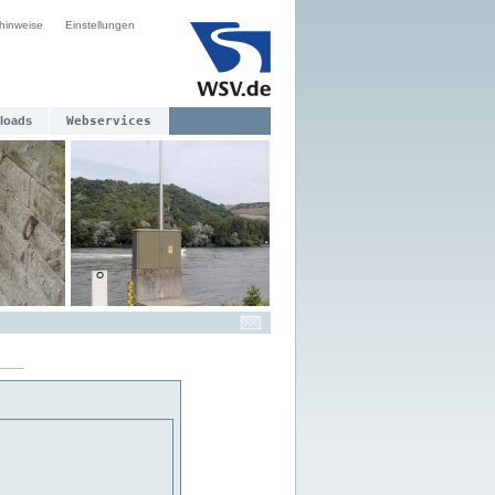
hinweise
Einstellungen
loads
Webservices