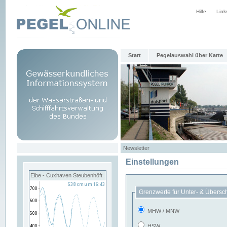
Hilfe
Link
Start
Pegelauswahl über Karte
Newsletter
Einstellungen
Elbe - Cuxhaven Steubenhöft
Grenzwerte für Unter- & Übersc
MHW / MNW
HSW