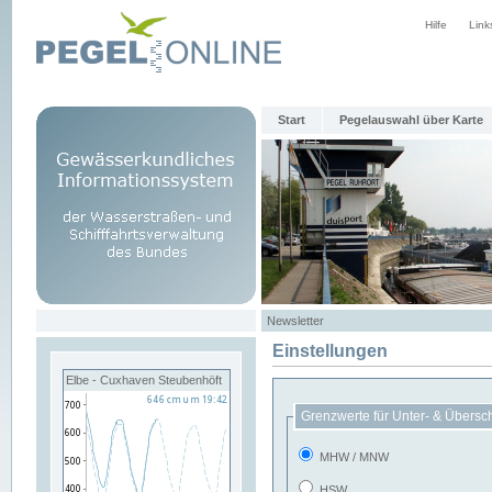
Hilfe
Link
Start
Pegelauswahl über Karte
Newsletter
Einstellungen
Elbe - Cuxhaven Steubenhöft
Grenzwerte für Unter- & Übersc
MHW / MNW
HSW