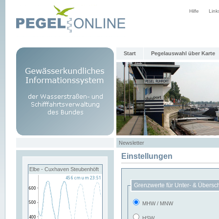
Hilfe
Link
Start
Pegelauswahl über Karte
Newsletter
Einstellungen
Elbe - Cuxhaven Steubenhöft
Grenzwerte für Unter- & Übersc
MHW / MNW
HSW