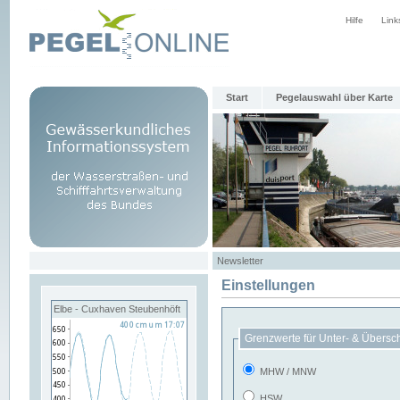
Hilfe
Link
Start
Pegelauswahl über Karte
Newsletter
Einstellungen
Elbe - Cuxhaven Steubenhöft
Grenzwerte für Unter- & Übersc
MHW / MNW
HSW