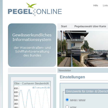
Hilfe
Link
Start
Pegelauswahl über Karte
Newsletter
Einstellungen
Elbe - Cuxhaven Steubenhöft
Grenzwerte für Unter- & Übersc
MHW / MNW
HSW