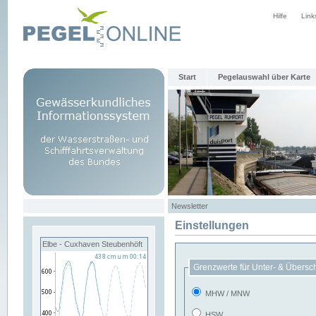
Hilfe
Link
Start
Pegelauswahl über Karte
Newsletter
Einstellungen
Elbe - Cuxhaven Steubenhöft
Grenzwerte für Unter- & Übersc
MHW / MNW
HSW