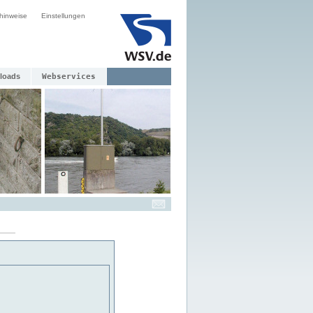
hinweise
Einstellungen
loads
Webservices