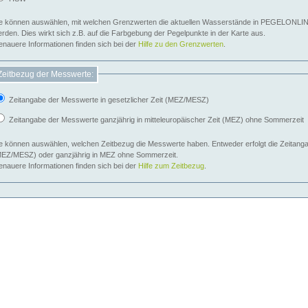
e können auswählen, mit welchen Grenzwerten die aktuellen Wasserstände in PEGELONLIN
werden. Dies wirkt sich z.B. auf die Farbgebung der Pegelpunkte in der Karte aus.
nauere Informationen finden sich bei der
Hilfe zu den Grenzwerten
.
Zeitbezug der Messwerte:
Zeitangabe der Messwerte in gesetzlicher Zeit (MEZ/MESZ)
Zeitangabe der Messwerte ganzjährig in mitteleuropäischer Zeit (MEZ) ohne Sommerzeit
e können auswählen, welchen Zeitbezug die Messwerte haben. Entweder erfolgt die Zeitangab
EZ/MESZ) oder ganzjährig in MEZ ohne Sommerzeit.
nauere Informationen finden sich bei der
Hilfe zum Zeitbezug
.