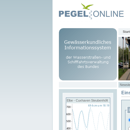
Start
Newsle
Ein
Elbe - Cuxhaven Steubenhöft