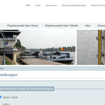
Hilfe
Links
Impressum
Nutzungsbedingungen
Datenschutz
Pegelauswahl über Karte
Pegelauswahl über Tabelle
Abo
Down
tter
stellungen
Grenzwerte für Unter- & Überschreitungen:
MHW / MNW
HSW