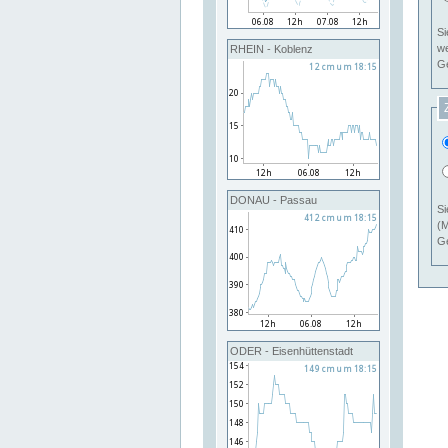
Si
RHEIN - Koblenz
Ge
DONAU - Passau
Si
(M
Ge
ODER - Eisenhüttenstadt