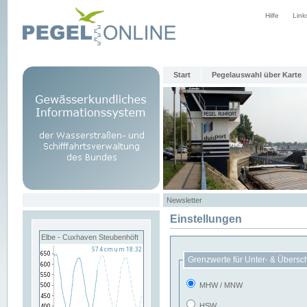
Hilfe
Link
Start
Pegelauswahl über Karte
Newsletter
Einstellungen
Elbe - Cuxhaven Steubenhöft
Grenzwerte für Unter- & Übersc
MHW / MNW
HSW