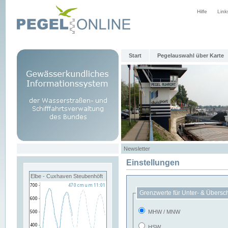
Hilfe
Link
Start
Pegelauswahl über Karte
Newsletter
Einstellungen
Elbe - Cuxhaven Steubenhöft
Grenzwerte für Unter- & Übersc
MHW / MNW
HSW