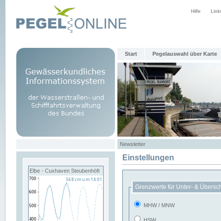
Hilfe
Link
Start
Pegelauswahl über Karte
Newsletter
Einstellungen
Elbe - Cuxhaven Steubenhöft
Grenzwerte für Unter- & Übersc
MHW / MNW
HSW