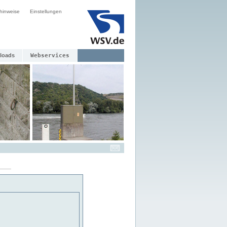
hinweise
Einstellungen
loads
Webservices