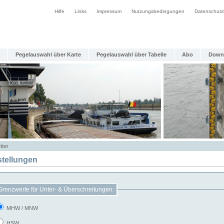
Hilfe
Links
Impressum
Nutzungsbedingungen
Datenschutz
Pegelauswahl über Karte
Pegelauswahl über Tabelle
Abo
Down
tter
stellungen
Grenzwerte für Unter- & Überschreitungen:
MHW / MNW
HSW