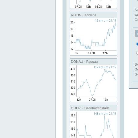
Si
RHEIN - Koblenz
Ge
DONAU - Passau
Si
(M
Ge
ODER - Eisenhüttenstadt