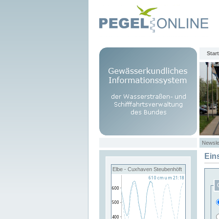
Start
Newsle
Ein
Elbe - Cuxhaven Steubenhöft