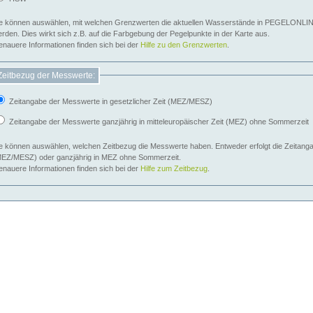
e können auswählen, mit welchen Grenzwerten die aktuellen Wasserstände in PEGELONLIN
werden. Dies wirkt sich z.B. auf die Farbgebung der Pegelpunkte in der Karte aus.
nauere Informationen finden sich bei der
Hilfe zu den Grenzwerten
.
Zeitbezug der Messwerte:
Zeitangabe der Messwerte in gesetzlicher Zeit (MEZ/MESZ)
Zeitangabe der Messwerte ganzjährig in mitteleuropäischer Zeit (MEZ) ohne Sommerzeit
e können auswählen, welchen Zeitbezug die Messwerte haben. Entweder erfolgt die Zeitangab
EZ/MESZ) oder ganzjährig in MEZ ohne Sommerzeit.
nauere Informationen finden sich bei der
Hilfe zum Zeitbezug
.