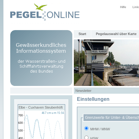
Hilfe
Link
Start
Pegelauswahl über Karte
Newsletter
Einstellungen
Elbe - Cuxhaven Steubenhöft
Grenzwerte für Unter- & Übersc
MHW / MNW
HSW