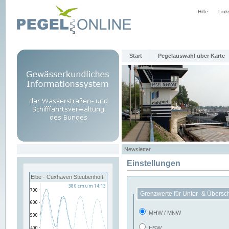
Hilfe
Link
Start
Pegelauswahl über Karte
Newsletter
Einstellungen
Elbe - Cuxhaven Steubenhöft
Grenzwerte für Unter- & Übersc
MHW / MNW
HSW