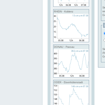
Si
RHEIN - Koblenz
Ge
DONAU - Passau
Si
(M
Ge
ODER - Eisenhüttenstadt