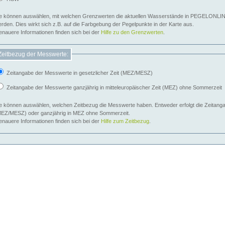
e können auswählen, mit welchen Grenzwerten die aktuellen Wasserstände in PEGELONLIN
werden. Dies wirkt sich z.B. auf die Farbgebung der Pegelpunkte in der Karte aus.
nauere Informationen finden sich bei der
Hilfe zu den Grenzwerten
.
Zeitbezug der Messwerte:
Zeitangabe der Messwerte in gesetzlicher Zeit (MEZ/MESZ)
Zeitangabe der Messwerte ganzjährig in mitteleuropäischer Zeit (MEZ) ohne Sommerzeit
e können auswählen, welchen Zeitbezug die Messwerte haben. Entweder erfolgt die Zeitangab
EZ/MESZ) oder ganzjährig in MEZ ohne Sommerzeit.
nauere Informationen finden sich bei der
Hilfe zum Zeitbezug
.