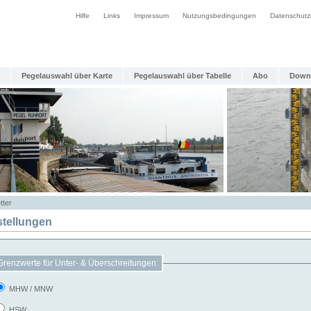
Hilfe
Links
Impressum
Nutzungsbedingungen
Datenschutz
Pegelauswahl über Karte
Pegelauswahl über Tabelle
Abo
Down
tter
stellungen
Grenzwerte für Unter- & Überschreitungen:
MHW / MNW
HSW