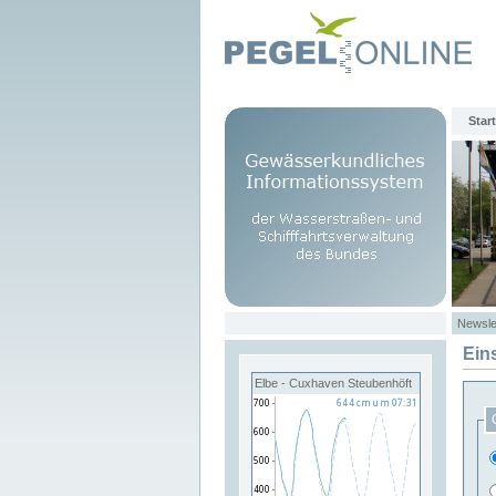
Start
Newsle
Ein
Elbe - Cuxhaven Steubenhöft