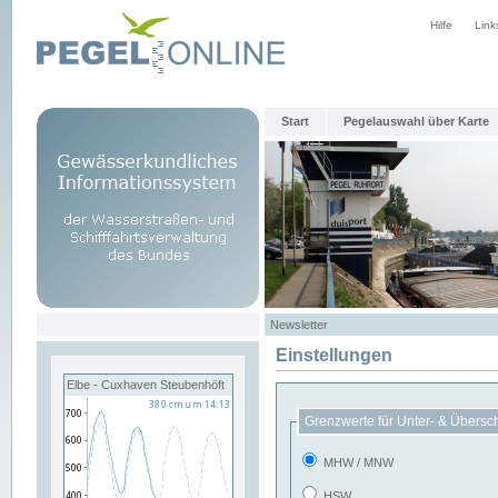
Hilfe
Link
Start
Pegelauswahl über Karte
Newsletter
Einstellungen
Elbe - Cuxhaven Steubenhöft
Grenzwerte für Unter- & Übersc
MHW / MNW
HSW