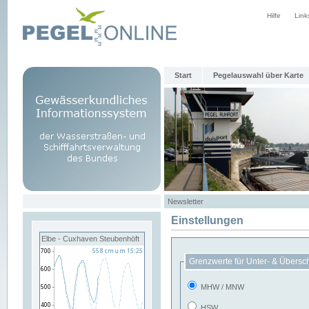
Hilfe
Link
Start
Pegelauswahl über Karte
Newsletter
Einstellungen
Elbe - Cuxhaven Steubenhöft
Grenzwerte für Unter- & Übersc
MHW / MNW
HSW