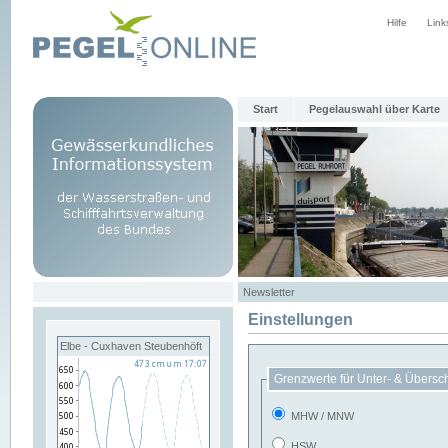
Hilfe
Link
Start
Pegelauswahl über Karte
Newsletter
Einstellungen
Elbe - Cuxhaven Steubenhöft
Grenzwerte für Unter- & Übersc
MHW / MNW
HSW