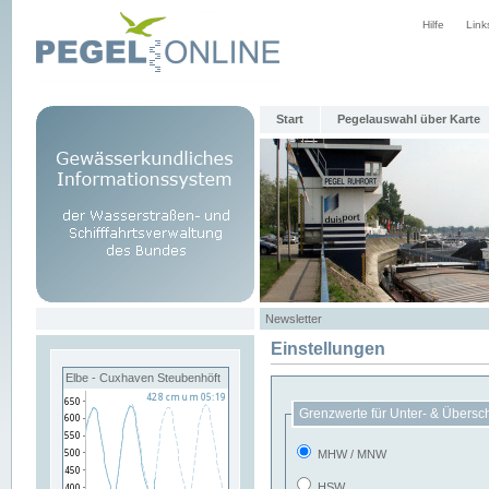
Hilfe
Link
Start
Pegelauswahl über Karte
Newsletter
Einstellungen
Elbe - Cuxhaven Steubenhöft
Grenzwerte für Unter- & Übersc
MHW / MNW
HSW