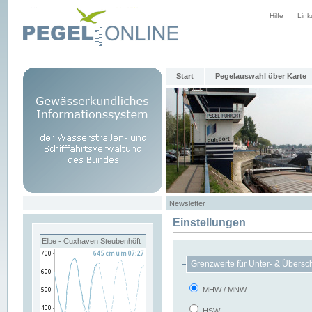
Hilfe
Link
Start
Pegelauswahl über Karte
Newsletter
Einstellungen
Elbe - Cuxhaven Steubenhöft
Grenzwerte für Unter- & Übersc
MHW / MNW
HSW