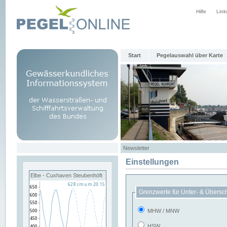
Hilfe
Link
Start
Pegelauswahl über Karte
Newsletter
Einstellungen
Elbe - Cuxhaven Steubenhöft
Grenzwerte für Unter- & Übersc
MHW / MNW
HSW