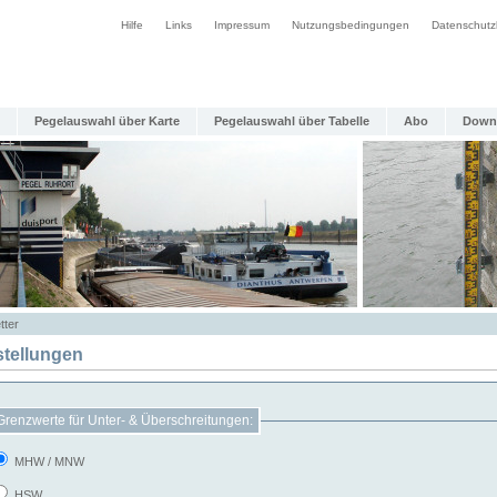
Hilfe
Links
Impressum
Nutzungsbedingungen
Datenschutz
Pegelauswahl über Karte
Pegelauswahl über Tabelle
Abo
Down
tter
stellungen
Grenzwerte für Unter- & Überschreitungen:
MHW / MNW
HSW