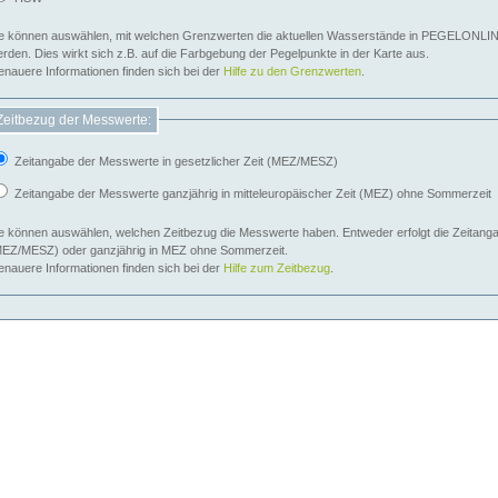
e können auswählen, mit welchen Grenzwerten die aktuellen Wasserstände in PEGELONLIN
werden. Dies wirkt sich z.B. auf die Farbgebung der Pegelpunkte in der Karte aus.
nauere Informationen finden sich bei der
Hilfe zu den Grenzwerten
.
Zeitbezug der Messwerte:
Zeitangabe der Messwerte in gesetzlicher Zeit (MEZ/MESZ)
Zeitangabe der Messwerte ganzjährig in mitteleuropäischer Zeit (MEZ) ohne Sommerzeit
e können auswählen, welchen Zeitbezug die Messwerte haben. Entweder erfolgt die Zeitangab
EZ/MESZ) oder ganzjährig in MEZ ohne Sommerzeit.
nauere Informationen finden sich bei der
Hilfe zum Zeitbezug
.