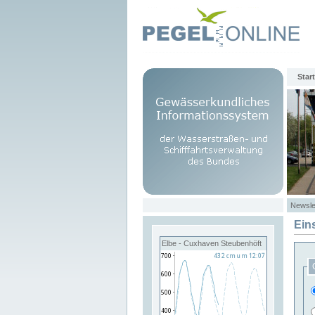
Start
Newsle
Ein
Elbe - Cuxhaven Steubenhöft