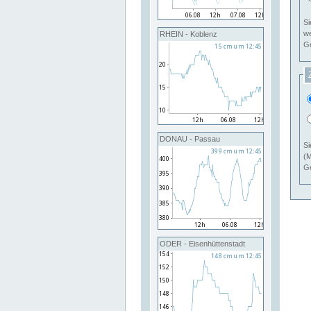
Si
RHEIN - Koblenz
Ge
DONAU - Passau
Si
(M
Ge
ODER - Eisenhüttenstadt