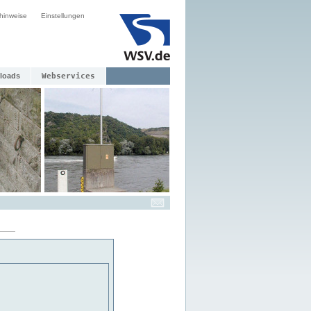
hinweise
Einstellungen
loads
Webservices