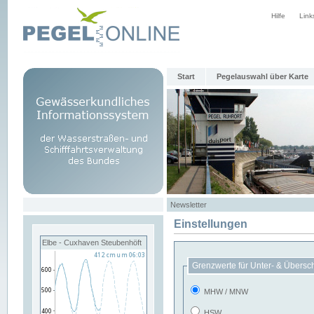
Hilfe
Link
Start
Pegelauswahl über Karte
Newsletter
Einstellungen
Elbe - Cuxhaven Steubenhöft
Grenzwerte für Unter- & Übersc
MHW / MNW
HSW