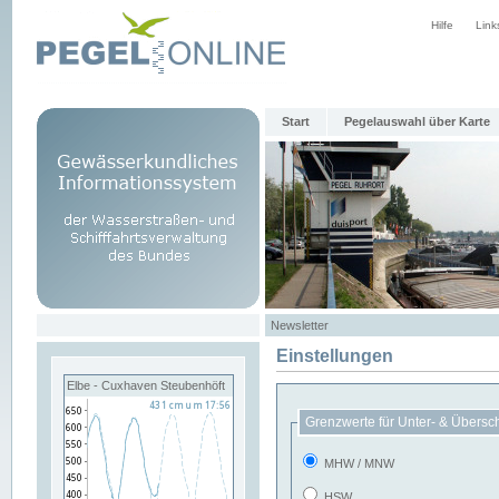
Hilfe
Link
Start
Pegelauswahl über Karte
Newsletter
Einstellungen
Elbe - Cuxhaven Steubenhöft
Grenzwerte für Unter- & Übersc
MHW / MNW
HSW