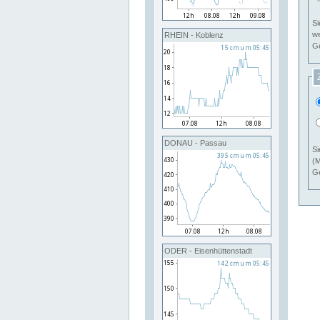
Si
RHEIN - Koblenz
Ge
DONAU - Passau
Si
(M
Ge
ODER - Eisenhüttenstadt