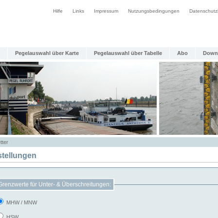
Hilfe
Links
Impressum
Nutzungsbedingungen
Datenschutz
Pegelauswahl über Karte
Pegelauswahl über Tabelle
Abo
Down
tter
stellungen
Grenzwerte für Unter- & Überschreitungen:
MHW / MNW
HSW