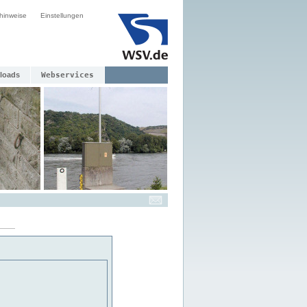
hinweise
Einstellungen
loads
Webservices