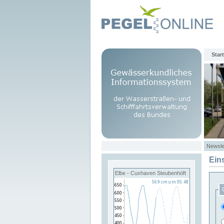
Start
Newsle
Ein
Elbe - Cuxhaven Steubenhöft