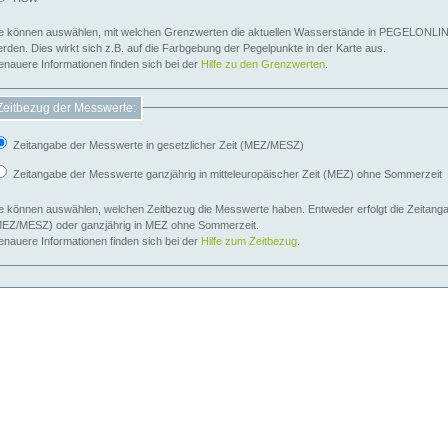
e können auswählen, mit welchen Grenzwerten die aktuellen Wasserstände in PEGELONLIN
werden. Dies wirkt sich z.B. auf die Farbgebung der Pegelpunkte in der Karte aus.
nauere Informationen finden sich bei der
Hilfe zu den Grenzwerten
.
Zeitbezug der Messwerte:
Zeitangabe der Messwerte in gesetzlicher Zeit (MEZ/MESZ)
Zeitangabe der Messwerte ganzjährig in mitteleuropäischer Zeit (MEZ) ohne Sommerzeit
e können auswählen, welchen Zeitbezug die Messwerte haben. Entweder erfolgt die Zeitangab
EZ/MESZ) oder ganzjährig in MEZ ohne Sommerzeit.
nauere Informationen finden sich bei der
Hilfe zum Zeitbezug
.