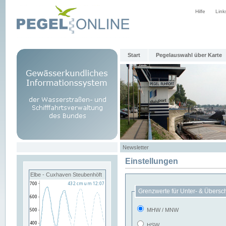
Hilfe
Link
Start
Pegelauswahl über Karte
Newsletter
Einstellungen
Elbe - Cuxhaven Steubenhöft
Grenzwerte für Unter- & Übersc
MHW / MNW
HSW