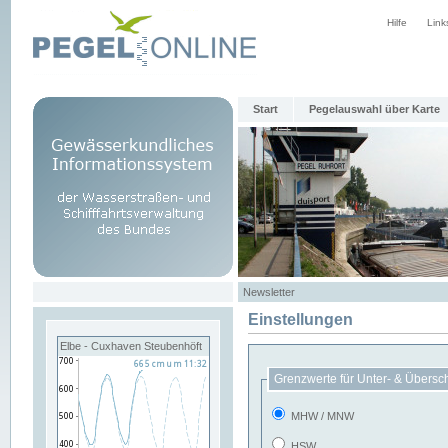
Hilfe
Link
Start
Pegelauswahl über Karte
Newsletter
Einstellungen
Elbe - Cuxhaven Steubenhöft
Grenzwerte für Unter- & Übersc
MHW / MNW
HSW