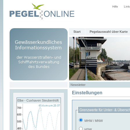
Hilfe
Link
Start
Pegelauswahl über Karte
Newsletter
Einstellungen
Elbe - Cuxhaven Steubenhöft
Grenzwerte für Unter- & Übersc
MHW / MNW
HSW