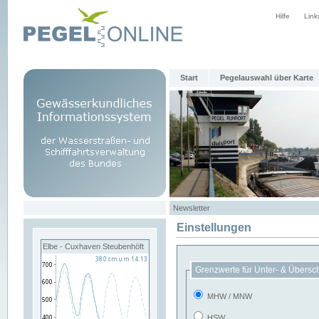
Hilfe
Link
Start
Pegelauswahl über Karte
Newsletter
Einstellungen
Elbe - Cuxhaven Steubenhöft
Grenzwerte für Unter- & Übersc
MHW / MNW
HSW