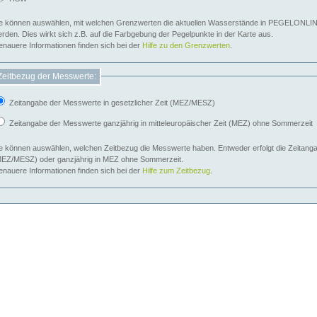
e können auswählen, mit welchen Grenzwerten die aktuellen Wasserstände in PEGELONLIN
werden. Dies wirkt sich z.B. auf die Farbgebung der Pegelpunkte in der Karte aus.
nauere Informationen finden sich bei der
Hilfe zu den Grenzwerten
.
Zeitbezug der Messwerte:
Zeitangabe der Messwerte in gesetzlicher Zeit (MEZ/MESZ)
Zeitangabe der Messwerte ganzjährig in mitteleuropäischer Zeit (MEZ) ohne Sommerzeit
e können auswählen, welchen Zeitbezug die Messwerte haben. Entweder erfolgt die Zeitangab
EZ/MESZ) oder ganzjährig in MEZ ohne Sommerzeit.
nauere Informationen finden sich bei der
Hilfe zum Zeitbezug
.