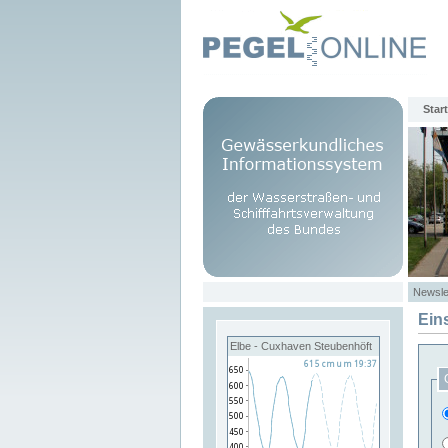
Start
Newsle
Ein
Elbe - Cuxhaven Steubenhöft