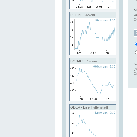
Si
RHEIN - Koblenz
Ge
DONAU - Passau
Si
(M
Ge
ODER - Eisenhüttenstadt