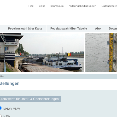
Hilfe
Links
Impressum
Nutzungsbedingungen
Datenschutz
Pegelauswahl über Karte
Pegelauswahl über Tabelle
Abo
Down
tter
stellungen
Grenzwerte für Unter- & Überschreitungen:
MHW / MNW
HSW