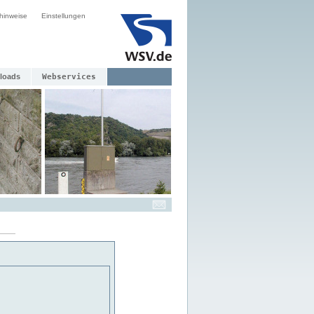
hinweise
Einstellungen
loads
Webservices