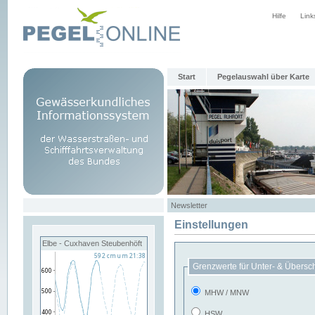
Hilfe
Link
Start
Pegelauswahl über Karte
Newsletter
Einstellungen
Elbe - Cuxhaven Steubenhöft
Grenzwerte für Unter- & Übersc
MHW / MNW
HSW