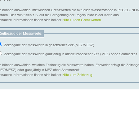
e können auswählen, mit welchen Grenzwerten die aktuellen Wasserstände in PEGELONLIN
werden. Dies wirkt sich z.B. auf die Farbgebung der Pegelpunkte in der Karte aus.
nauere Informationen finden sich bei der
Hilfe zu den Grenzwerten
.
Zeitbezug der Messwerte:
Zeitangabe der Messwerte in gesetzlicher Zeit (MEZ/MESZ)
Zeitangabe der Messwerte ganzjährig in mitteleuropäischer Zeit (MEZ) ohne Sommerzeit
e können auswählen, welchen Zeitbezug die Messwerte haben. Entweder erfolgt die Zeitangab
EZ/MESZ) oder ganzjährig in MEZ ohne Sommerzeit.
nauere Informationen finden sich bei der
Hilfe zum Zeitbezug
.