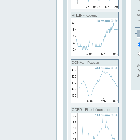
Si
RHEIN - Koblenz
Ge
DONAU - Passau
Si
(M
Ge
ODER - Eisenhüttenstadt