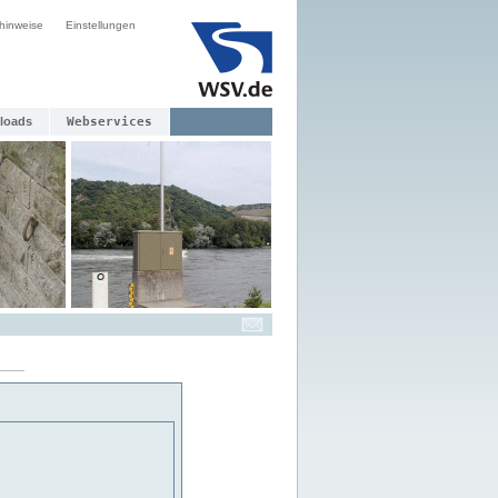
hinweise
Einstellungen
loads
Webservices