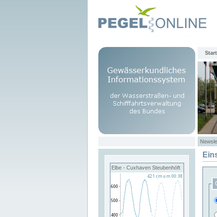
Start
Newsle
Ein
Elbe - Cuxhaven Steubenhöft