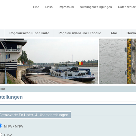
Hilfe
Links
Impressum
Nutzungsbedingungen
Datenschutz
Pegelauswahl über Karte
Pegelauswahl über Tabelle
Abo
Down
tter
stellungen
Grenzwerte für Unter- & Überschreitungen:
MHW / MNW
HSW