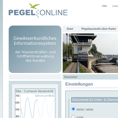
Hilfe
Link
Start
Pegelauswahl über Karte
Newsletter
Einstellungen
Elbe - Cuxhaven Steubenhöft
Grenzwerte für Unter- & Übersc
MHW / MNW
HSW