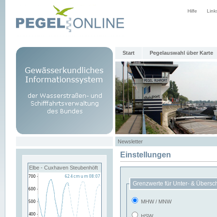
Hilfe
Link
Start
Pegelauswahl über Karte
Newsletter
Einstellungen
Elbe - Cuxhaven Steubenhöft
Grenzwerte für Unter- & Übersc
MHW / MNW
HSW