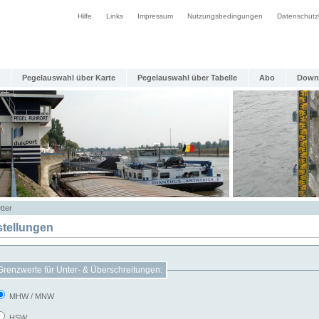
Hilfe
Links
Impressum
Nutzungsbedingungen
Datenschutz
Pegelauswahl über Karte
Pegelauswahl über Tabelle
Abo
Down
tter
stellungen
Grenzwerte für Unter- & Überschreitungen:
MHW / MNW
HSW