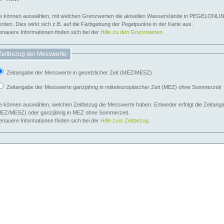
e können auswählen, mit welchen Grenzwerten die aktuellen Wasserstände in PEGELONLIN
werden. Dies wirkt sich z.B. auf die Farbgebung der Pegelpunkte in der Karte aus.
nauere Informationen finden sich bei der
Hilfe zu den Grenzwerten
.
Zeitbezug der Messwerte:
Zeitangabe der Messwerte in gesetzlicher Zeit (MEZ/MESZ)
Zeitangabe der Messwerte ganzjährig in mitteleuropäischer Zeit (MEZ) ohne Sommerzeit
e können auswählen, welchen Zeitbezug die Messwerte haben. Entweder erfolgt die Zeitangab
EZ/MESZ) oder ganzjährig in MEZ ohne Sommerzeit.
nauere Informationen finden sich bei der
Hilfe zum Zeitbezug
.