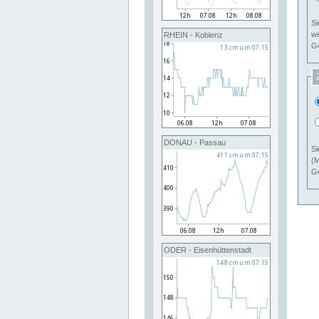
Si
RHEIN - Koblenz
Ge
DONAU - Passau
Si
(M
Ge
ODER - Eisenhüttenstadt