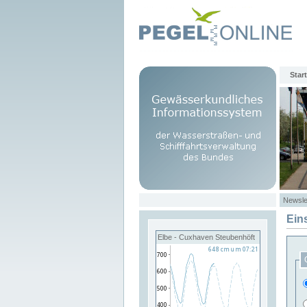
Start
Newsle
Ein
Elbe - Cuxhaven Steubenhöft