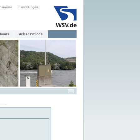
hinweise
Einstellungen
loads
Webservices