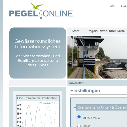
Hilfe
Link
Start
Pegelauswahl über Karte
Newsletter
Einstellungen
Elbe - Cuxhaven Steubenhöft
Grenzwerte für Unter- & Übersc
MHW / MNW
HSW