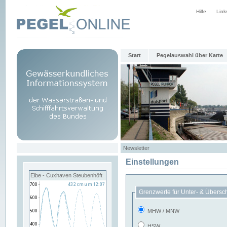
Hilfe
Link
Start
Pegelauswahl über Karte
Newsletter
Einstellungen
Elbe - Cuxhaven Steubenhöft
Grenzwerte für Unter- & Übersc
MHW / MNW
HSW