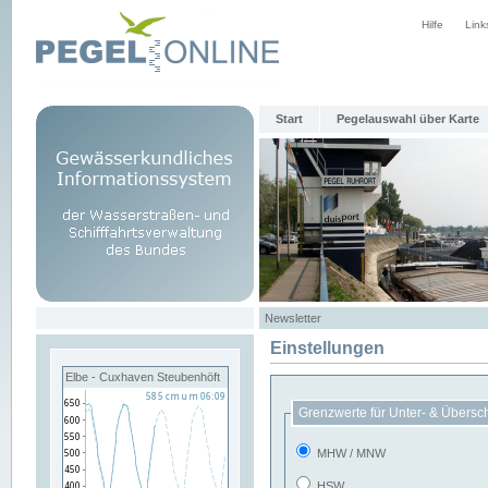
Hilfe
Link
Start
Pegelauswahl über Karte
Newsletter
Einstellungen
Elbe - Cuxhaven Steubenhöft
Grenzwerte für Unter- & Übersc
MHW / MNW
HSW