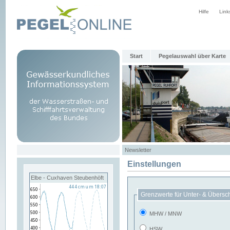
Hilfe
Link
Start
Pegelauswahl über Karte
Newsletter
Einstellungen
Elbe - Cuxhaven Steubenhöft
Grenzwerte für Unter- & Übersc
MHW / MNW
HSW