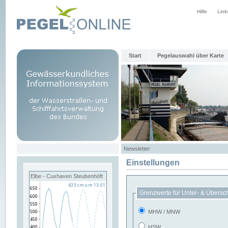
Hilfe
Link
Start
Pegelauswahl über Karte
Newsletter
Einstellungen
Elbe - Cuxhaven Steubenhöft
Grenzwerte für Unter- & Übersc
MHW / MNW
HSW