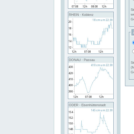
Si
RHEIN - Koblenz
Ge
DONAU - Passau
Si
(M
Ge
ODER - Eisenhüttenstadt