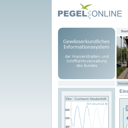
Start
Newsle
Ein
Elbe - Cuxhaven Steubenhöft