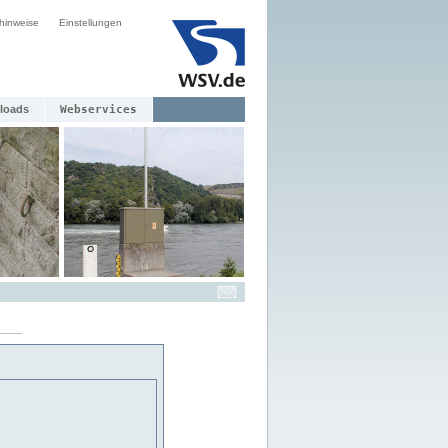
hinweise
Einstellungen
loads
Webservices