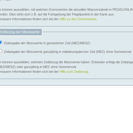
e können auswählen, mit welchen Grenzwerten die aktuellen Wasserstände in PEGELONLIN
werden. Dies wirkt sich z.B. auf die Farbgebung der Pegelpunkte in der Karte aus.
nauere Informationen finden sich bei der
Hilfe zu den Grenzwerten
.
Zeitbezug der Messwerte:
Zeitangabe der Messwerte in gesetzlicher Zeit (MEZ/MESZ)
Zeitangabe der Messwerte ganzjährig in mitteleuropäischer Zeit (MEZ) ohne Sommerzeit
e können auswählen, welchen Zeitbezug die Messwerte haben. Entweder erfolgt die Zeitangab
EZ/MESZ) oder ganzjährig in MEZ ohne Sommerzeit.
nauere Informationen finden sich bei der
Hilfe zum Zeitbezug
.