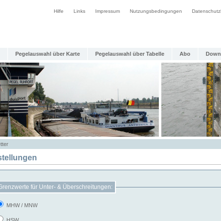
Hilfe
Links
Impressum
Nutzungsbedingungen
Datenschutz
Pegelauswahl über Karte
Pegelauswahl über Tabelle
Abo
Down
tter
stellungen
Grenzwerte für Unter- & Überschreitungen:
MHW / MNW
HSW