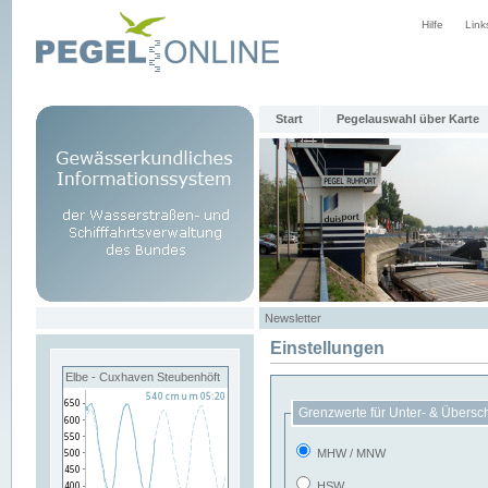
Hilfe
Link
Start
Pegelauswahl über Karte
Newsletter
Einstellungen
Elbe - Cuxhaven Steubenhöft
Grenzwerte für Unter- & Übersc
MHW / MNW
HSW