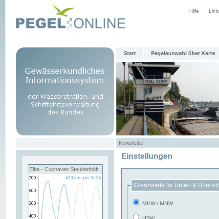
Hilfe
Link
Start
Pegelauswahl über Karte
Newsletter
Einstellungen
Elbe - Cuxhaven Steubenhöft
Grenzwerte für Unter- & Übersc
MHW / MNW
HSW