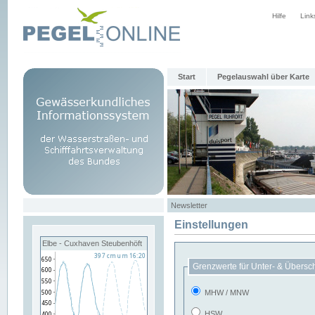
Hilfe
Link
Start
Pegelauswahl über Karte
Newsletter
Einstellungen
Elbe - Cuxhaven Steubenhöft
Grenzwerte für Unter- & Übersc
MHW / MNW
HSW