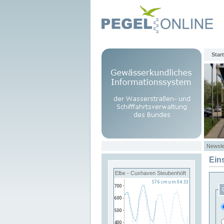
Start
Newsle
Ein
Elbe - Cuxhaven Steubenhöft