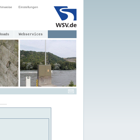
hinweise
Einstellungen
loads
Webservices