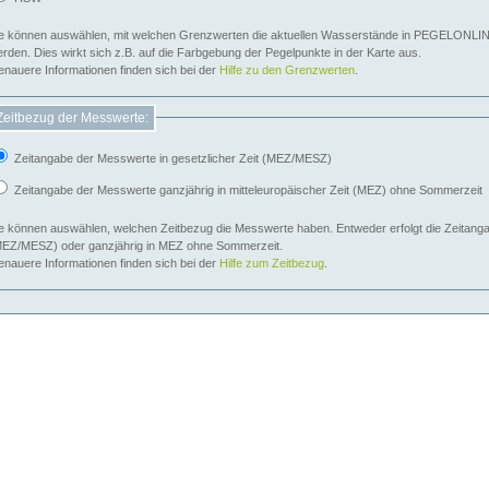
e können auswählen, mit welchen Grenzwerten die aktuellen Wasserstände in PEGELONLIN
werden. Dies wirkt sich z.B. auf die Farbgebung der Pegelpunkte in der Karte aus.
nauere Informationen finden sich bei der
Hilfe zu den Grenzwerten
.
Zeitbezug der Messwerte:
Zeitangabe der Messwerte in gesetzlicher Zeit (MEZ/MESZ)
Zeitangabe der Messwerte ganzjährig in mitteleuropäischer Zeit (MEZ) ohne Sommerzeit
e können auswählen, welchen Zeitbezug die Messwerte haben. Entweder erfolgt die Zeitangab
EZ/MESZ) oder ganzjährig in MEZ ohne Sommerzeit.
nauere Informationen finden sich bei der
Hilfe zum Zeitbezug
.