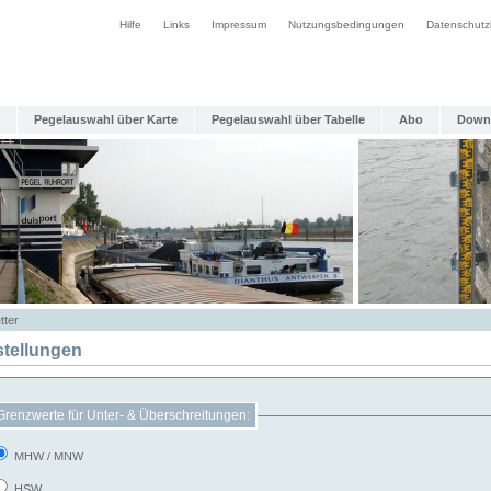
Hilfe
Links
Impressum
Nutzungsbedingungen
Datenschutz
Pegelauswahl über Karte
Pegelauswahl über Tabelle
Abo
Down
tter
stellungen
Grenzwerte für Unter- & Überschreitungen:
MHW / MNW
HSW