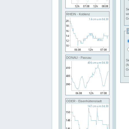
Si
RHEIN - Koblenz
Ge
DONAU - Passau
Si
(M
Ge
ODER - Eisenhüttenstadt