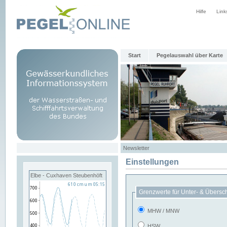
Hilfe
Link
Start
Pegelauswahl über Karte
Newsletter
Einstellungen
Elbe - Cuxhaven Steubenhöft
Grenzwerte für Unter- & Übersc
MHW / MNW
HSW