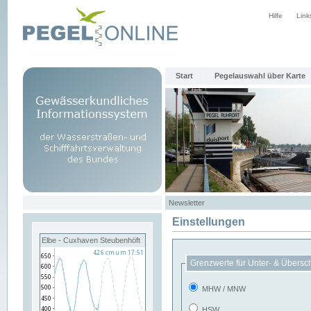
Hilfe
Link
Start
Pegelauswahl über Karte
Newsletter
Einstellungen
Elbe - Cuxhaven Steubenhöft
Grenzwerte für Unter- & Übersc
MHW / MNW
HSW