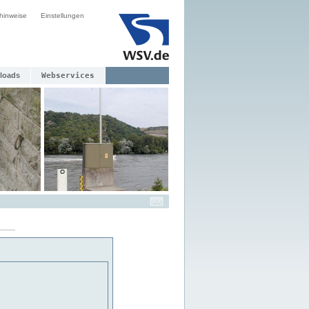
hinweise
Einstellungen
loads
Webservices