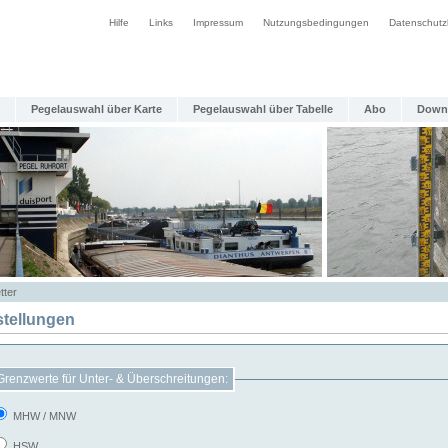
Hilfe
Links
Impressum
Nutzungsbedingungen
Datenschutz
Pegelauswahl über Karte
Pegelauswahl über Tabelle
Abo
Down
tter
stellungen
Grenzwerte für Unter- & Überschreitungen:
MHW / MNW
HSW