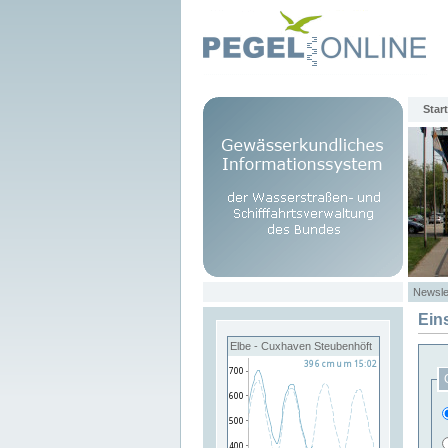
Start
Newsle
Ein
Elbe - Cuxhaven Steubenhöft