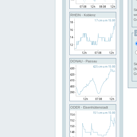
Si
RHEIN - Koblenz
Ge
DONAU - Passau
Si
(M
Ge
ODER - Eisenhüttenstadt