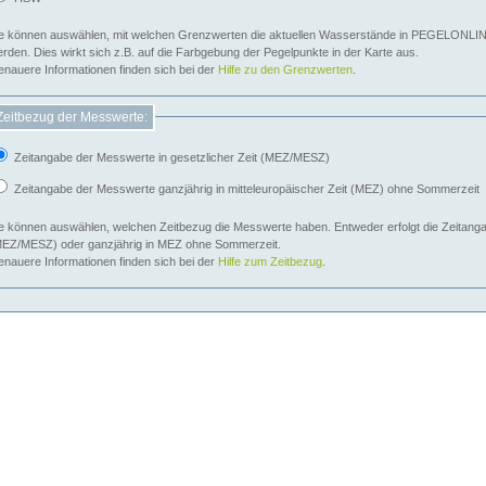
e können auswählen, mit welchen Grenzwerten die aktuellen Wasserstände in PEGELONLIN
werden. Dies wirkt sich z.B. auf die Farbgebung der Pegelpunkte in der Karte aus.
nauere Informationen finden sich bei der
Hilfe zu den Grenzwerten
.
Zeitbezug der Messwerte:
Zeitangabe der Messwerte in gesetzlicher Zeit (MEZ/MESZ)
Zeitangabe der Messwerte ganzjährig in mitteleuropäischer Zeit (MEZ) ohne Sommerzeit
e können auswählen, welchen Zeitbezug die Messwerte haben. Entweder erfolgt die Zeitangab
EZ/MESZ) oder ganzjährig in MEZ ohne Sommerzeit.
nauere Informationen finden sich bei der
Hilfe zum Zeitbezug
.